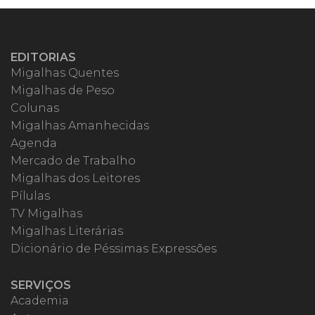
EDITORIAS
Migalhas Quentes
Migalhas de Peso
Colunas
Migalhas Amanhecidas
Agenda
Mercado de Trabalho
Migalhas dos Leitores
Pílulas
TV Migalhas
Migalhas Literárias
Dicionário de Péssimas Expressões
SERVIÇOS
Academia