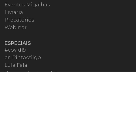
Eventos Migalhas
Livraria
Precatórios
Webinar
ESPECIAIS
#covid19
dr. Pintassilgo
Lula Fala
Vazamentos Lava Jato
MIGALHEIRO
Central do Migalheiro
Fale Conosco
Apoiadores
Fomentadores
Perguntas Frequentes
Termos de Uso