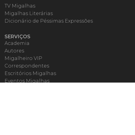
TV Migalhas
Migalhas Literárias
Dicionário de Péssimas Expressões
SERVIÇOS
Academia
Autores
Migalheiro VIP
Correspondentes
Escritórios Migalhas
Eventos Migalhas
Livraria
Precatórios
Webinar
ESPECIAIS
#covid19
dr. Pintassilgo