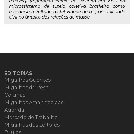
recovery (reparação fluída) foi inserida em 1990 no
microssistema de tutela coletiva brasileira como
mecanismo voltado à efetividade da responsabilidade
civil no âmbito das relações de massa.
EDITORIAS
Migalhas Quentes
Migalhas de Peso
Colunas
Migalhas Amanhecidas
Agenda
Mercado de Trabalho
Migalhas dos Leitores
Pílulas