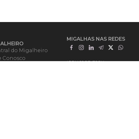
MIGALHAS NAS REDES
GALHEIRO
tral do Migalheiro
e Conosco
ISSN 1983-392X
iadores
entadores
guntas Frequentes
mos de Uso
em Somos