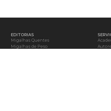
EDITORIAS
SERVI
Migalhas Quentes
Acade
Migalhas de Peso
Autor
Colunas
Migalh
Migalhas Amanhecidas
Corre
Agenda
Escrit
Mercado de Trabalho
Event
Migalhas dos Leitores
Livrari
Pílulas
Precat
TV Migalhas
Webin
Migalhas Literárias
Dicionário de Péssimas Expressões