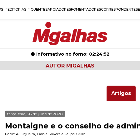
OS
EDITORIAS
QUENTES
APOIADORES
FOMENTADORES
CORRESPONDENTES
Informativo no forno:
02:24:52
AUTOR MIGALHAS
Artigos
terça-feira, 28 de julho de 2020
Montaigne e o conselho de admin
Fábio A. Figueira
,
Daniel Rivera
e
Felipe Grillo