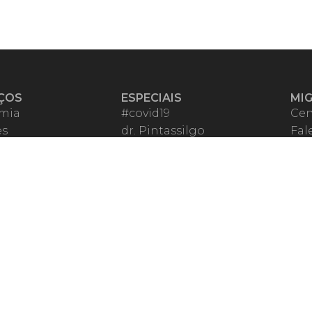
ÇOS
ESPECIAIS
MI
mia
#covid19
Cen
es
dr. Pintassilgo
Fal
eiro VIP
Lula Fala
Apo
spondentes
Vazamentos Lava Jato
Fom
órios Migalhas
Per
os Migalhas
Ter
a
Qu
órios
ar