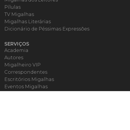
Pílulas
TV Migalhas
Migalhas Literárias
Dicionário de Péssimas Expressões
SERVIÇOS
Academia
Autores
Migalheiro VIP
Correspondentes
Escritórios Migalhas
Eventos Migalhas
Livraria
Precatórios
Webinar
ESPECIAIS
#covid19