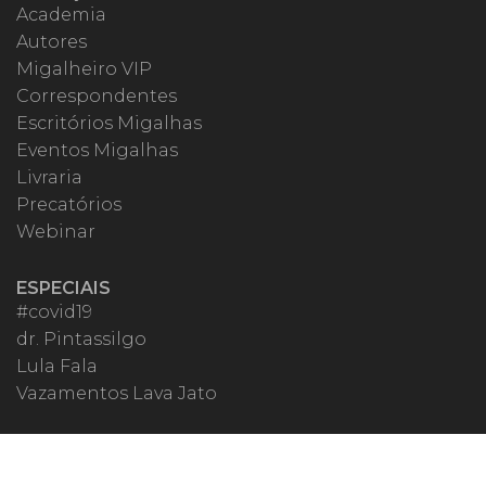
Academia
Autores
Migalheiro VIP
Correspondentes
Escritórios Migalhas
Eventos Migalhas
Livraria
Precatórios
Webinar
ESPECIAIS
#covid19
dr. Pintassilgo
Lula Fala
Vazamentos Lava Jato
MIGALHEIRO
Central do Migalheiro