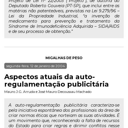
Projeto de Lei nº 22/2003 (“Projeto”), de autoria do
Deputado Roberto Gouveia (PT-SP), que inclui entre as
matérias não patenteáveis, previstas na Lei 9.279/96 –
Lei da Propriedade Industrial, “a invenção de
medicamento para prevenção e tratamento da
Síndrome de Imunodeficiência Adquirida – SIDA/AIDS
e de seu processo de obtenção.”
MIGALHAS DE PESO
segunda-feira, 12 de janeiro de 2004
Aspectos atuais da auto-
regulamentação publicitária
Mauro J.G. Arruda
e
José Mauro Decoussau Machado
A auto-regulamentação publicitária caracteriza-se
pela iniciativa espontânea dos profissionais da área de
criar normas éticas que norteiam as suas atividades. É
um movimento que, reconhecendo a falta de recursos
do Estado para criar regras e dirimir conflitos nesse