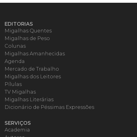
EDITORIAS
Migalhas Quentes
Migalhas de Peso
Colunas
Migalhas Amanhecidas
Agenda
Mercado de Trabalho
Migalhas dos Leitores
Pílulas
TV Migalhas
Migalhas Literárias
Dicionário de Péssimas Expressões
SERVIÇOS
Academia