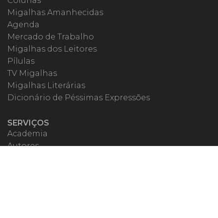
Colunas
Migalhas Amanhecidas
Agenda
Mercado de Trabalho
Migalhas dos Leitores
Pílulas
TV Migalhas
Migalhas Literárias
Dicionário de Péssimas Expressões
SERVIÇOS
Academia
Autores
Migalheiro VIP
Correspondentes
Escritórios Migalhas
Eventos Migalhas
Livraria