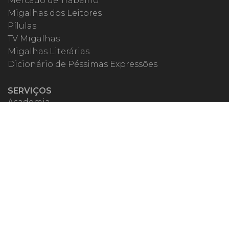
Mercado de Trabalho
Migalhas dos Leitores
Pílulas
TV Migalhas
Migalhas Literárias
Dicionário de Péssimas Expressões
SERVIÇOS
Academia
Autores
Migalheiro VIP
Correspondentes
Escritórios Migalhas
Eventos Migalhas
Livraria
Precatórios
Webinar