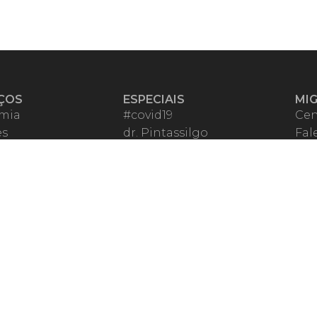
ÇOS
ESPECIAIS
MI
mia
#covid19
Cen
es
dr. Pintassilgo
Fal
eiro VIP
Lula Fala
Apo
spondentes
Vazamentos Lava Jato
Fom
órios Migalhas
Per
os Migalhas
Ter
a
Qu
órios
ar