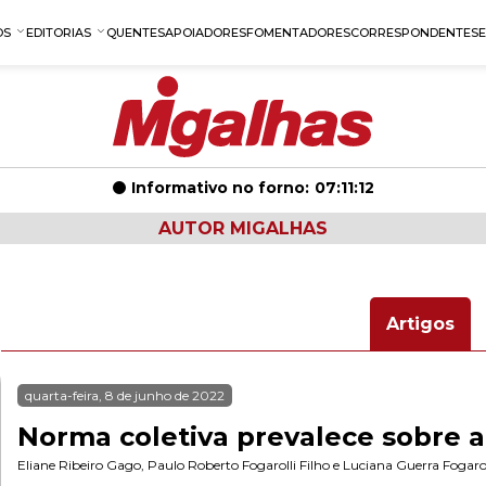
OS
EDITORIAS
QUENTES
APOIADORES
FOMENTADORES
CORRESPONDENTES
Informativo no forno:
07:11:11
AUTOR MIGALHAS
Artigos
quarta-feira, 8 de junho de 2022
Norma coletiva prevalece sobre a 
Eliane Ribeiro Gago
,
Paulo Roberto Fogarolli Filho
e
Luciana Guerra Fogarol