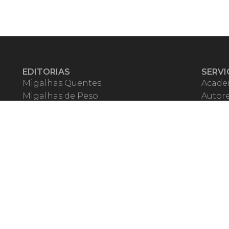
EDITORIAS
SERVI
Migalhas Quentes
Acade
Migalhas de Peso
Autor
Colunas
Migalh
Migalhas Amanhecidas
Corre
Agenda
Escrit
Mercado de Trabalho
Event
Migalhas dos Leitores
Livrari
Pílulas
Precat
TV Migalhas
Webin
Migalhas Literárias
Dicionário de Péssimas Expressões