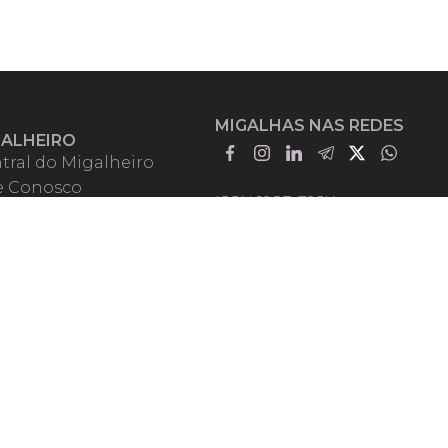
MIGALHAS NAS REDES
GALHEIRO
tral do Migalheiro
e Conosco
ISSN 1983-392X
iadores
entadores
guntas Frequentes
mos de Uso
em Somos