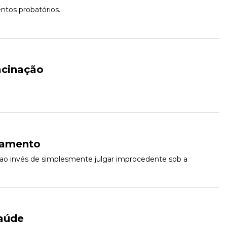
ntos probatórios.
acinação
gamento
al ao invés de simplesmente julgar improcedente sob a 
saúde