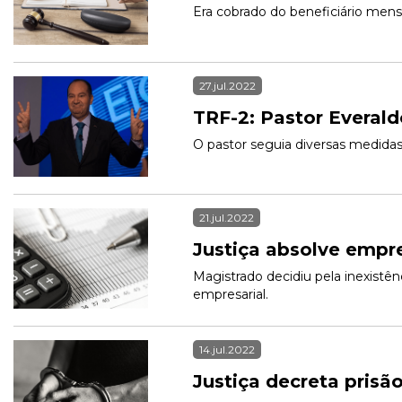
Era cobrado do beneficiário mens
27.jul.2022
TRF-2: Pastor Everald
O pastor seguia diversas medidas 
21.jul.2022
Justiça absolve empr
Magistrado decidiu pela inexistê
empresarial.
14.jul.2022
Justiça decreta pris