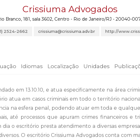
Crissiuma Advogados
io Branco, 181, sala 3602, Centro - Rio de Janeiro/RJ - 20040-007 
21) 2524-2662
crissiuma@crissiuma.adv.br
http://www.criss
tuação
Idiomas
Localização
Unidades
Publicaç
dado em 13.10.10, e atua especificamente na área crimi
itório atua em casos criminais em todo o território nac
ência na esfera penal, podendo atuar em toda e qualque
ais, até processos que apuram crimes financeiros e tr
 dia o escritório presta atendimento a diversas empresa
iversos. O escritório Crissiuma Advogados conta com m