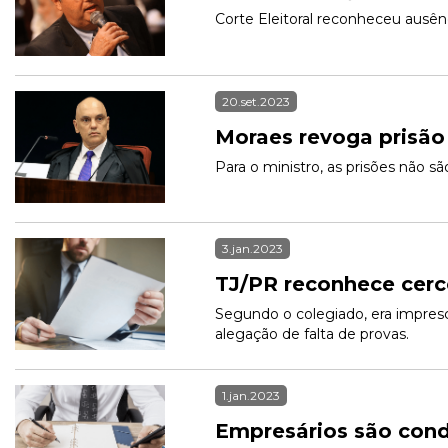
Corte Eleitoral reconheceu ausên
20.set.2023
Moraes revoga prisão
Para o ministro, as prisões não s
3.jan.2023
TJ/PR reconhece cer
Segundo o colegiado, era impresci
alegação de falta de provas. 
1.jan.2023
Empresários são cond