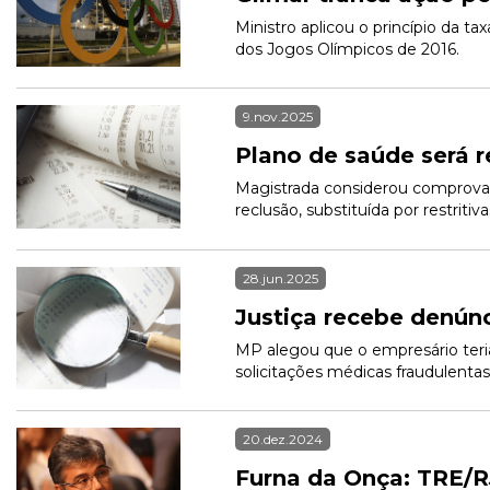
Ministro aplicou o princípio da t
dos Jogos Olímpicos de 2016.
9.nov.2025
Plano de saúde será r
Magistrada considerou comprovada
reclusão, substituída por restritiva
28.jun.2025
Justiça recebe denún
MP alegou que o empresário teria
solicitações médicas fraudulentas
20.dez.2024
Furna da Onça: TRE/R