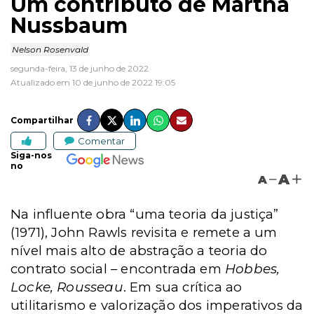
Um contributo de Martha
Nussbaum
Nelson Rosenvald
segunda-feira, 13 de junho de 2022
Atualizado em 10 de junho de 2022 19:05
Compartilhar
Comentar
Siga-nos
no
A
A
Na influente obra “uma teoria da justiça”
(1971), John Rawls revisita e remete a um
nível mais alto de abstração a teoria do
contrato social – encontrada em
Hobbes,
Locke, Rousseau
. Em sua crítica ao
utilitarismo e valorização dos imperativos da