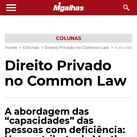
COLUNAS
Home
>
Colunas
>
Direito Privado no Common Law
>
A abordagem
Direito Privado
no Common Law
A abordagem das
“capacidades” das
pessoas com deficiência: