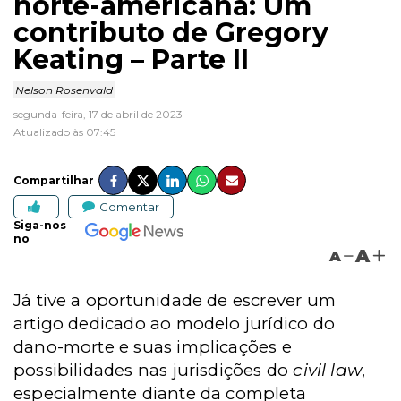
norte-americana: Um
contributo de Gregory
Keating – Parte II
Nelson Rosenvald
segunda-feira, 17 de abril de 2023
Atualizado às 07:45
Compartilhar
Comentar
Siga-nos
no
A
A
Já tive a oportunidade de escrever um
artigo dedicado ao modelo jurídico do
dano-morte e suas implicações e
possibilidades nas jurisdições do
civil law
,
especialmente diante da completa