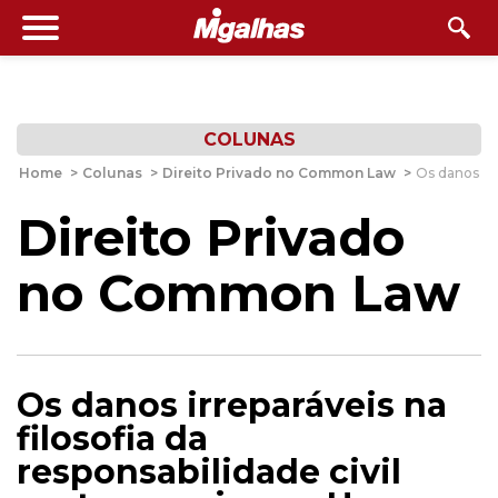
COLUNAS
Home
>
Colunas
>
Direito Privado no Common Law
>
Os danos irr
Direito Privado
no Common Law
Os danos irreparáveis na
filosofia da
responsabilidade civil