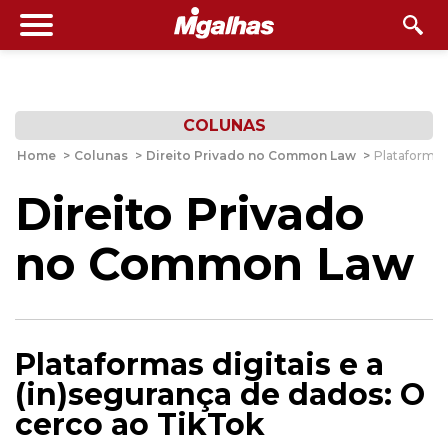
COLUNAS
Home
>
Colunas
>
Direito Privado no Common Law
>
Plataformas 
Direito Privado
no Common Law
Plataformas digitais e a
(in)segurança de dados: O
cerco ao TikTok