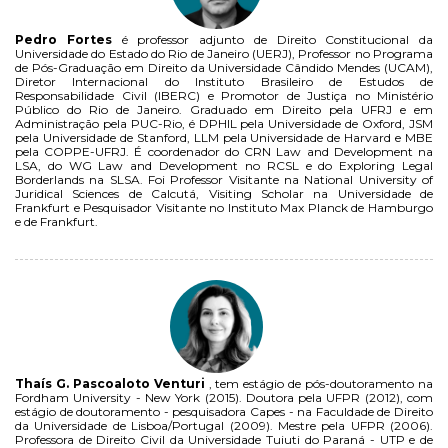
Pedro Fortes
é professor adjunto de Direito Constitucional da
Universidade do Estado do Rio de Janeiro (UERJ), Professor no Programa
de Pós-Graduação em Direito da Universidade Cândido Mendes (UCAM),
Diretor Internacional do Instituto Brasileiro de Estudos de
Responsabilidade Civil (IBERC) e Promotor de Justiça no Ministério
Público do Rio de Janeiro. Graduado em Direito pela UFRJ e em
Administração pela PUC-Rio, é DPHIL pela Universidade de Oxford, JSM
pela Universidade de Stanford, LLM pela Universidade de Harvard e MBE
pela COPPE-UFRJ. É coordenador do CRN Law and Development na
LSA, do WG Law and Development no RCSL e do Exploring Legal
Borderlands na SLSA. Foi Professor Visitante na National University of
Juridical Sciences de Calcutá, Visiting Scholar na Universidade de
Frankfurt e Pesquisador Visitante no Instituto Max Planck de Hamburgo
e de Frankfurt.
Thaís G. Pascoaloto Venturi
, tem estágio de pós-doutoramento na
Fordham University - New York (2015). Doutora pela UFPR (2012), com
estágio de doutoramento - pesquisadora Capes - na Faculdade de Direito
da Universidade de Lisboa/Portugal (2009). Mestre pela UFPR (2006).
Professora de Direito Civil da Universidade Tuiuti do Paraná - UTP e de