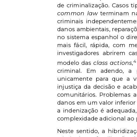
de criminalização. Casos ti
common law
terminam nas
criminais independentemen
danos ambientais, reparaçõe
no sistema espanhol o dire
mais fácil, rápida, com me
investigadores abrirem ca
4
modelo das
class actions
,
criminal. Em adendo, a 
unicamente para que a v
injustiça da decisão e aca
comunitários. Problemas a
danos em um valor inferior 
a indenização é adequada,
complexidade adicional ao 
Neste sentido, a hibridiza