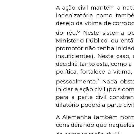
A ação civil mantém a natu
indenizatória como tamb
desejo da vítima de corrobo
6
do réu.
Neste sistema opt
Ministério Público, ou en
promotor não tenha iniciad
insuficientes). Neste caso
decidirá tanto esta, como a
política, fortalece a víti
7
pessoalmente.
Nada obsta
iniciar a ação civil (pois c
para a parte civil constr
dilatório poderá a parte civ
A Alemanha também normat
considerando que naqueles 
8