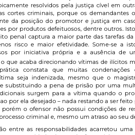
picamente resolvidos pela justiça cível em out
 cortes criminais, porque os demandantes op
te da posição do promotor e justiça em casos
s por produtos defeituosos, dentre outros. Isto
ito penal captura a maior parte das tarefas da 
nos risco e maior efetividade. Some-se a ist
sos por iniciativa própria e a ausência de 
o que acaba direcionando vítimas de ilícitos mu
prática constata que muitas condenações 
ítima seja indenizada, mesmo que o magistr
be substituindo a pena de prisão por uma mul
dicionais surgem para a vítima quando o pro
ao por ela desejado – nada restando a ser feito 
 porém o ofensor não possui condições de res
processo criminal e, mesmo um atraso ao seu d
ção entre as responsabilidades acarretou uma