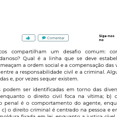
Siga-nos
Comentar
no
dicos compartilham um desafio comum: c
noso? Qual é a linha que se deve estabele
 ameaçam a ordem social e a compensação das
s entre a responsabilidade civil e a criminal. Al
idas e, por vezes sequer existem.
podem ser identificadas em torno das diversa
nquanto o direito civil foca na vítima; b)
ito penal é o comportamento do agente, enquan
c) o direito criminal é centrado na pessoa e 
ldura fixada em lei, enquanto a justiça cível