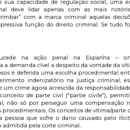
de sua capacidade de regulação social, uma e
inal deve lidar apenas com as mais notória
carimbar” com a marca criminal aquelas deci
expressiva função do direito criminal. Se tudo f
ucede na ação penal na Espanha – ond
a demanda cível a despeito da vontade da víti
os é deferida uma escolha procedimental entre 
imento indenizatório na justiça criminal, es
de um crime agora acrescida da responsabilidade c
conceito de parte civil (“partie civile”), perm
al, não só por perseguir uma compensação n
procedimentais. Os conceitos de vítima/parte 
 pessoa que sofre o dano causado pelo ilícito
 admitida pela corte criminal.