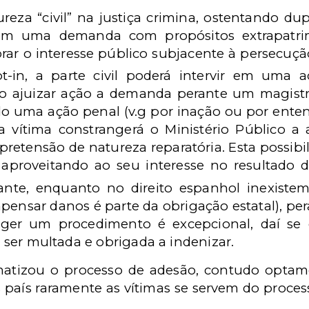
reza “civil” na justiça crimina, ostentando du
ém uma demanda com propósitos extrapatri
rar o interesse público subjacente à persecuçã
-in, a parte civil poderá intervir em uma a
tão ajuizar ação a demanda perante um magis
o uma ação penal (v.g por inação ou por ente
, a vítima constrangerá o Ministério Público a 
 pretensão de natureza reparatória. Esta possib
ma, aproveitando ao seu interesse no resultado 
nte, enquanto no direito espanhol inexistem
ompensar danos é parte da obrigação estatal), per
anger um procedimento é excepcional, daí se 
il ser multada e obrigada a indenizar.
izou o processo de adesão, contudo optamos
país raramente as vítimas se servem do proces