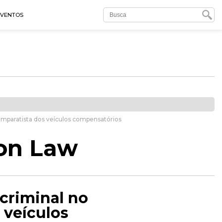
EVENTOS
 comparatista dos veículos compensatórios
on Law
 criminal no
 veículos