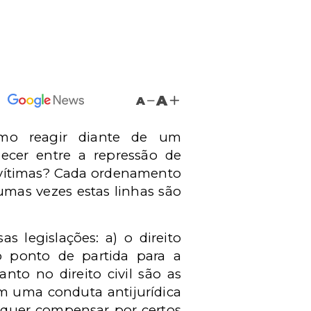
A
A
omo reagir diante de um
cer entre a repressão de
 vítimas? Cada ordenamento
gumas vezes estas linhas são
s legislações: a) o direito
 o ponto de partida para a
to no direito civil são as
em uma conduta antijurídica
 quer compensar por certos