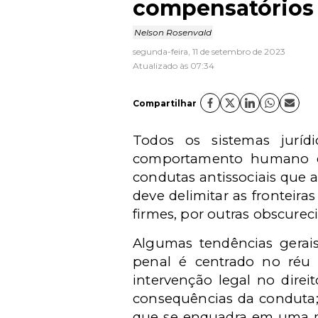
compensatórios
Nelson Rosenvald
segunda-feira, 11 de setembro de 2023
Atualizado às 07:34
Compartilhar
Todos os sistemas jurí
comportamento humano da
condutas antissociais que
deve delimitar as fronteira
firmes, por outras obscurec
Algumas tendências gerais 
penal é centrado no réu e
intervenção legal no dire
consequências da conduta; 
que se enquadra em uma mo