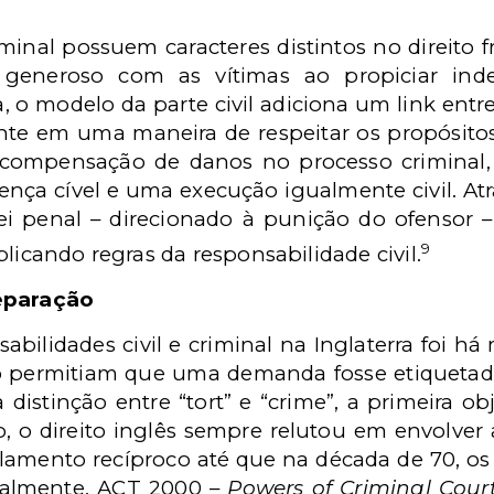
iminal possuem caracteres distintos no direito 
l, generoso com as vítimas ao propiciar in
a, o modelo da parte civil adiciona um link entr
te em uma maneira de respeitar os propósitos 
ompensação de danos no processo criminal, 
ença cível e uma execução igualmente civil. At
lei penal – direcionado à punição do ofensor 
9
licando regras da responsabilidade civil.
separação
sabilidades civil e criminal na Inglaterra foi h
 permitiam que uma demanda fosse etiquetada 
a distinção entre “tort” e “crime”, a primeira
, o direito inglês sempre relutou em envolver
amento recíproco até que na década de 70, os 
almente, ACT 2000 –
Powers of Criminal Cour