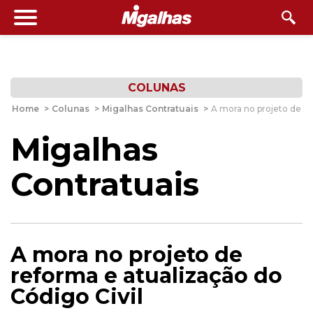
COLUNAS
Home
>
Colunas
>
Migalhas Contratuais
>
A mora no projeto de re
Migalhas
Contratuais
A mora no projeto de
reforma e atualização do
Código Civil