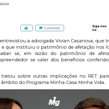
sanova
Siga-nos
Comentar
no
 entrevistou a advogada Vivian Casanova, que t
3 e que instituiu o patrimônio de afetação nos 
aber se, em razão do patrimônio de afet
preendedor se valer dos benefícios conferid
a tratou sobre outras implicações no RET par
o âmbito do Programa Minha Casa Minha Vida.