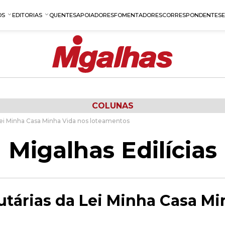
OS
EDITORIAS
QUENTES
APOIADORES
FOMENTADORES
CORRESPONDENTES
COLUNAS
 Lei Minha Casa Minha Vida nos loteamentos
Migalhas Edilícias
utárias da Lei Minha Casa M