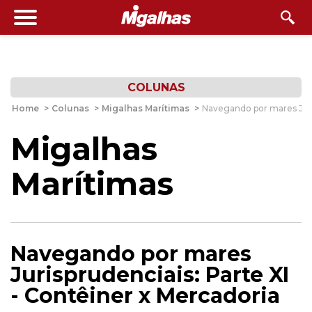
COLUNAS
Home
>
Colunas
>
Migalhas Marítimas
>
Navegando por mares Juris
Migalhas
Marítimas
Navegando por mares
Jurisprudenciais: Parte XI
- Contêiner x Mercadoria