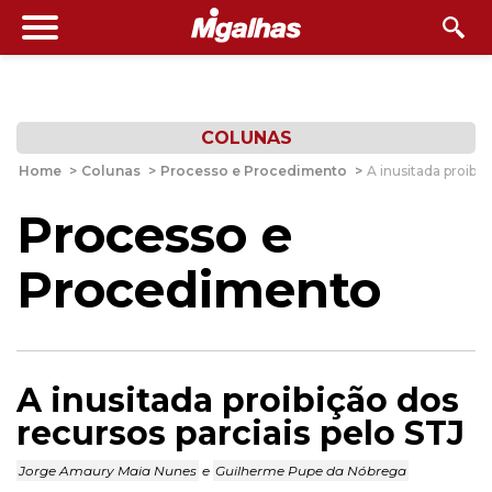
COLUNAS
Home
>
Colunas
>
Processo e Procedimento
>
A inusitada proibiç
Processo e
Procedimento
A inusitada proibição dos
recursos parciais pelo STJ
Jorge Amaury Maia Nunes
e
Guilherme Pupe da Nóbrega