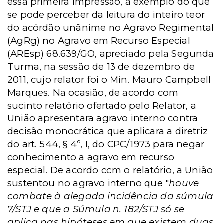
essa primeira impressão, a exemplo do que
se pode perceber da leitura do inteiro teor
do acórdão unânime no Agravo Regimental
(AgRg) no Agravo em Recurso Especial
(AREsp) 68.639/GO, apreciado pela Segunda
Turma, na sessão de 13 de dezembro de
2011, cujo relator foi o Min. Mauro Campbell
Marques. Na ocasião, de acordo com
sucinto relatório ofertado pelo Relator, a
União apresentara agravo interno contra
decisão monocrática que aplicara a diretriz
do art. 544, § 4º, I, do CPC/1973 para negar
conhecimento a agravo em recurso
especial. De acordo com o relatório, a União
sustentou no agravo interno que "
houve
combate à alegada incidência da súmula
7/STJ e que a Súmula n. 182/STJ só se
aplica nas hipóteses em que existem duas