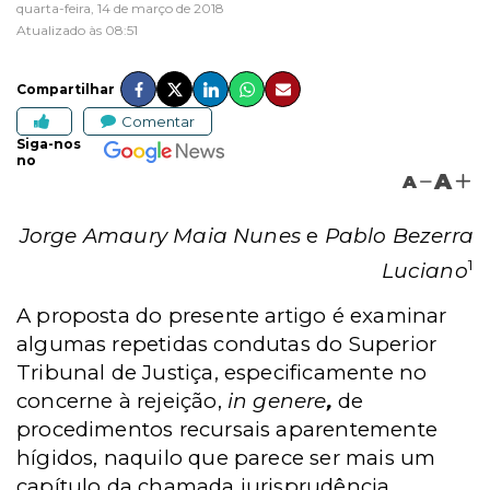
quarta-feira, 14 de março de 2018
Atualizado às 08:51
Compartilhar
Comentar
Siga-nos
no
A
A
Jorge Amaury Maia Nunes
e
Pablo Bezerra
1
Luciano
A proposta do presente artigo é examinar
algumas repetidas condutas do Superior
Tribunal de Justiça, especificamente no
concerne à rejeição,
in genere
,
de
procedimentos recursais aparentemente
hígidos, naquilo que parece ser mais um
capítulo da chamada jurisprudência