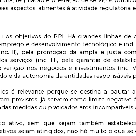
tura, regulação e prestação de serviços público
s aspectos, atinentes à atividade regulatória es
iu os objetivos do PPI. Há grandes linhas de 
emprego e desenvolvimento tecnológico e industr
 (inc. II), pela promoção da ampla e justa co
s serviços (inc. III), pela garantia de estabil
rvenção nos negócios e investimentos (inc. V)
do e da autonomia da entidades responsáveis pe
ípios é relevante porque se destina a pautar 
m previstos, já servem como limite negativo 
as medidas ou praticados atos incompatíveis c
to ativo, sem que sejam também estabelec
etivos sejam atingidos, não há muito o que se e