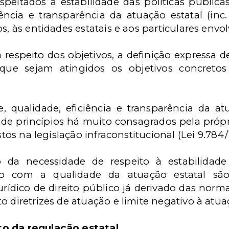
eitados a estabilidade das políticas públicas d
ciência e transparência da atuação estatal (inc
, às entidades estatais e aos particulares envolvid
speito dos objetivos, a definição expressa des
 que sejam atingidos os objetivos concreto
e, qualidade, eficiência e transparência da 
de princípios há muito consagrados pela própri
stos na legislação infraconstitucional (Lei 9.784/
 da necessidade de respeito à estabilidade 
ado com a qualidade da atuação estatal são
dico de direito público já derivado das norma
 diretrizes de atuação e limite negativo à atuaç
to da regulação estatal