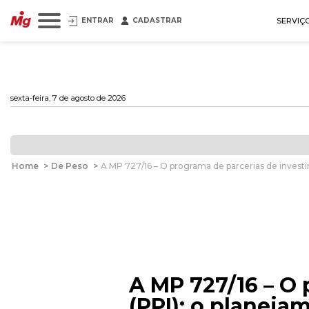
ENTRAR
CADASTRAR
SERVIÇ
sexta-feira, 7 de agosto de 2026
Home
>
De Peso
>
A MP 727/16 – O programa de parcerias de investi
A MP 727/16 – O
(PPI): o planeja