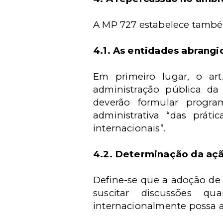
A MP 727 estabelece também 
4.1. As entidades abrang
Em primeiro lugar, o ar
administração pública d
deverão formular progra
administrativa “das prát
internacionais”.
4.2. Determinação da açã
Define-se que a adoção de 
suscitar discussões q
internacionalmente possa af