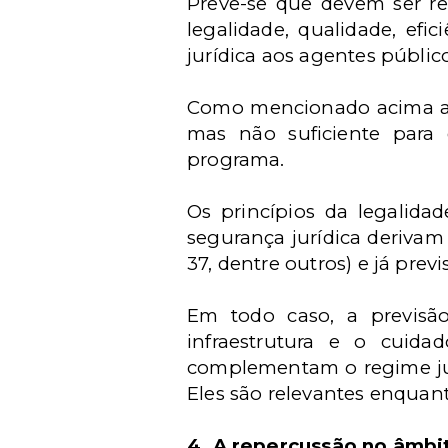
Prevê-se que devem ser resp
legalidade, qualidade, efi
jurídica aos agentes públicos
Como mencionado acima a re
mas não suficiente para
programa.
Os princípios da legalidad
segurança jurídica derivam 
37, dentre outros) e já previ
Em todo caso, a previsão
infraestrutura e o cuid
complementam o regime jurí
Eles são relevantes enquanto
4. A repercussão no âmbi