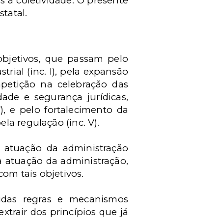
s à coletividade. O presente
tatal.
objetivos, que passam pelo
ial (inc. I), pela expansão
mpetição na celebração das
idade e segurança jurídicas,
, e pelo fortalecimento da
la regulação (inc. V).
a atuação da administração
à atuação da administração,
om tais objetivos.
idas regras e mecanismos
xtrair dos princípios que já