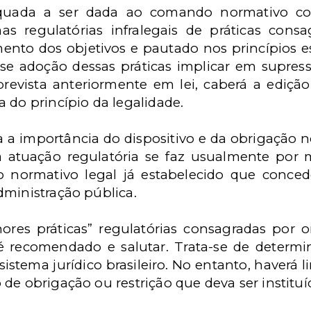
quada a ser dada ao comando normativo con
s regulatórias infralegais de práticas consa
nto dos objetivos e pautado nos princípios est
se adoção dessas práticas implicar em supress
prevista anteriormente em lei, caberá a edição
 do princípio da legalidade.
a a importância do dispositivo e da obrigação n
tuação regulatória se faz usualmente por m
 normativo legal já estabelecido que conce
dministração pública.
ores práticas” regulatórias consagradas por o
 é recomendado e salutar. Trata-se de determ
istema jurídico brasileiro. No entanto, haverá 
de obrigação ou restrição que deva ser instituíd