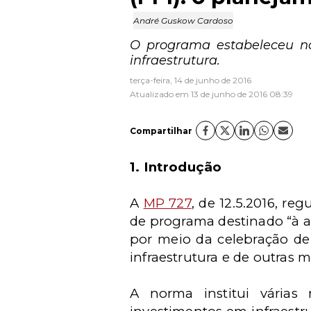
André Guskow Cardoso
O programa estabeleceu nor
infraestrutura.
terça-feira, 14 de junho de 2016
Atualizado em 13 de junho de 2016 08:39
Compartilhar
1. Introdução
A
MP 727
, de 12.5.2016, r
de programa destinado “à am
por meio da celebração de
infraestrutura e de outras me
A norma institui várias 