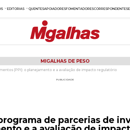
OS
EDITORIAS
QUENTES
APOIADORES
FOMENTADORES
CORRESPONDENTES
MIGALHAS DE PESO
mentos (PPI): o planejamento e a avaliação de impacto regulatório
PUBLICIDADE
 programa de parcerias de in
mento e a avaliação de impact