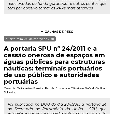
relacionadas ao fundo garantidor e outros pontos que
têm por objetivo tornar as PPPs mais atrativas.
MIGALHAS DE PESO
quarta-feira, 30 de março de 2011
A portaria SPU nº 24/2011 e a
cessão onerosa de espaços em
águas públicas para estruturas
náuticas: terminais portuários
de uso público e autoridades
portuárias
Cesar A. Guimarães Pereira
,
Fernão Justen de Oliveira
e
Rafael Wallbach
Schwind
Foi publicada, no DOU do dia 28/1/2011, a Portaria 24
da Secretaria de Patrimônio da União - SPU, que
estabelece normas e procedimentos para a instrução