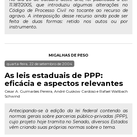
11.187/2005, que introduziu algumas alterações no
Código de Processo Civil no tocante ao recurso de
agravo. A interposição desse recurso ainda pode ser
feita de duas formas: retido nos autos ou por
instrumento.
MIGALHAS DE PESO
quarta-feira, 22 de setembro de 2004
As leis estaduais de PPP:
eficácia e aspectos relevantes
Cesar A. Guimarães Pereira
,
André Guskow Cardoso
e
Rafael Wallbach
Schwind
Antecipando-se à edição da lei federal contendo as
normas gerais sobre parcerias público-privadas (PPP),
cujo projeto hoje tramita no Senado, diversos Estados
vêm criando suas próprias normas sobre o tema.