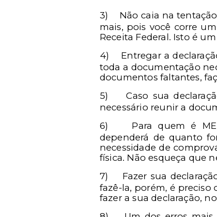
3)
Não caia na tentação
mais, pois você corre um 
Receita Federal. Isto é um 
4)
Entregar a declaraçã
toda a documentação nece
documentos faltantes, faç
5)
Caso sua declaraç
necessário reunir a docu
6)
Para quem é MEI 
dependerá de quanto fo
necessidade de comprova
física. Não esqueça que n
7)
Fazer sua declaração
fazê-la, porém, é precis
fazer a sua declaração, n
8)
Um dos erros mais 