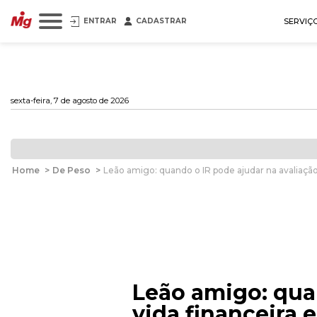
ENTRAR
CADASTRAR
SERVIÇ
sexta-feira, 7 de agosto de 2026
Home
>
De Peso
>
Leão amigo: quando o IR pode ajudar na avaliação 
Leão amigo: quan
vida financeira e