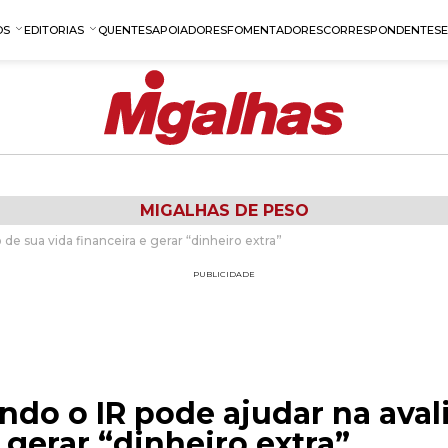
OS
EDITORIAS
QUENTES
APOIADORES
FOMENTADORES
CORRESPONDENTES
MIGALHAS DE PESO
de sua vida financeira e gerar “dinheiro extra”
PUBLICIDADE
do o IR pode ajudar na aval
 gerar “dinheiro extra”