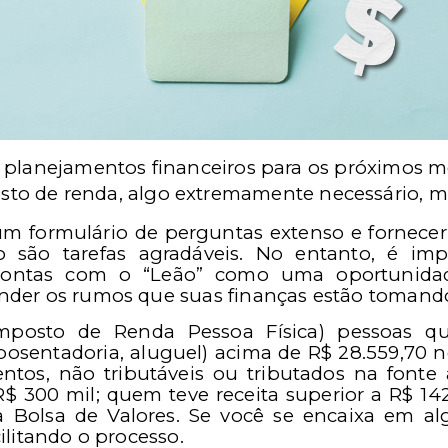
de planejamentos financeiros para os próximos m
osto de renda, algo extremamente necessário, 
 um formulário de perguntas extenso e fornec
 são tarefas agradáveis. No entanto, é im
ontas com o “Leão” como uma oportunidade
nder os rumos que suas finanças estão tomando
(Imposto de Renda Pessoa Física) pessoas q
aposentadoria, aluguel) acima de R$ 28.559,70 
ntos, não tributáveis ou tributados na font
R$ 300 mil; quem teve receita superior a R$ 142
a Bolsa de Valores. Se você se encaixa em alg
ilitando o processo.