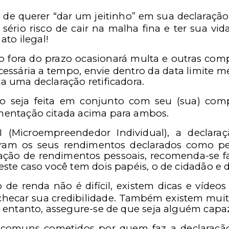
 de querer “dar um jeitinho” em sua declaração 
sério risco de cair na malha fina e ter sua vi
ato ilegal!
o fora do prazo ocasionará multa e outras com
ssária a tempo, envie dentro da data limite m
a uma declaração retificadora.
ão seja feita em conjunto com seu (sua) com
mentação citada acima para ambos.
(Microempreendedor Individual), a declaraçã
ram os seus rendimentos declarados como pes
ção de rendimentos pessoais, recomenda-se fa
este caso você tem dois papéis, o de cidadão e 
 de renda não é difícil, existem dicas e vídeo
o checar sua credibilidade. Também existem mui
o entanto, assegure-se de que seja alguém capaz
comuns cometidos por quem faz a declaração