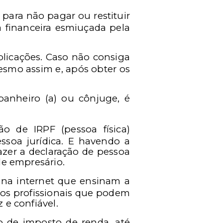
para não pagar ou restituir
da financeira esmiuçada pela
plicações. Caso não consiga
esmo assim e, após obter os
panheiro (a) ou cônjuge, é
o de IRPF (pessoa física)
soa jurídica. E havendo a
zer a declaração de pessoa
de empresário.
s na internet que ensinam a
tos profissionais que podem
 e confiável.
 de imposto de renda, até