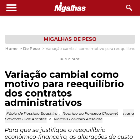
MIGALHAS DE PESO
Home
>
De Peso
>
Variação cambial como motivo para reequilíbrio d
PUBLICIDADE
Variação cambial como
motivo para reequilíbrio
dos contratos
administrativos
Fábio de Possídio Egashira
,
Rodrigo da Fonseca Chauvet
,
Ivana
Eduarda Dias Arantes
e
Vinícius Loureiro Anselmé
Para que se justifique o reequilíbrio
econômico-financeiro, as alterações de custo