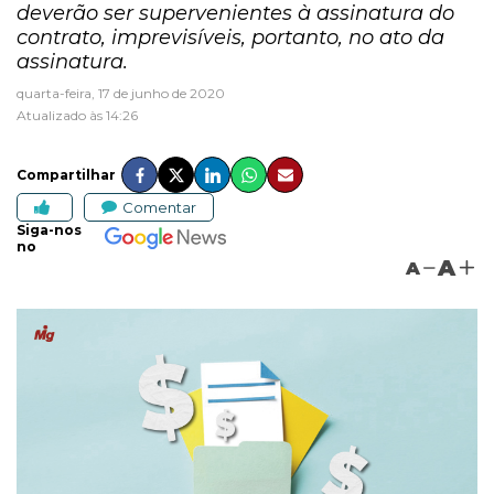
deverão ser supervenientes à assinatura do
contrato, imprevisíveis, portanto, no ato da
assinatura.
quarta-feira, 17 de junho de 2020
Atualizado às 14:26
Compartilhar
Comentar
Siga-nos
no
A
A