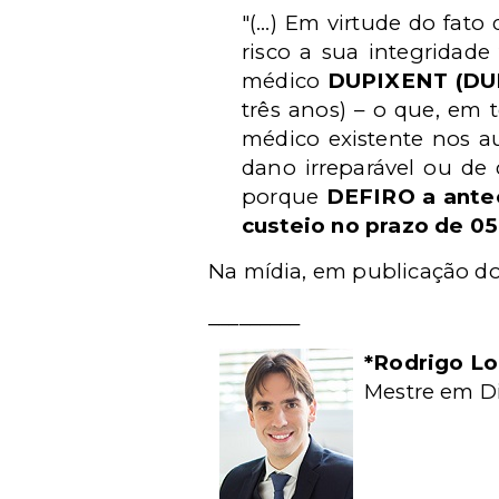
"(…) Em virtude do fato
risco a sua integridade
médico
DUPIXENT (DU
três anos) – o que, em 
médico existente nos au
dano irreparável ou de d
porque
DEFIRO a antec
custeio no prazo de 0
Na mídia, em publicação d
_________
*Rodrigo L
Mestre em Di