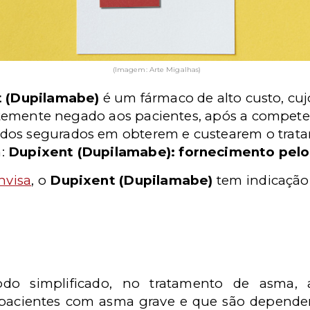
(Imagem: Arte Migalhas)
 (Dupilamabe)
é um fármaco de alto custo, cu
emente negado aos pacientes, após a competen
e dos segurados em obterem e custearem o tra
a:
Dupixent (Dupilamabe): fornecimento pelo
nvisa
, o
Dupixent (Dupilamabe)
tem indicação
odo simplificado, no tratamento de asma,
 pacientes com asma grave e que são dependent