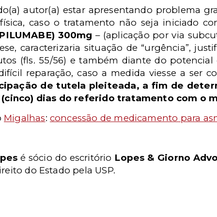
 do(a) autor(a) estar apresentando problema gr
 física, caso o tratamento não seja iniciado 
PILUMABE) 300mg
– (aplicação por via subcu
tese, caracterizaria situação de “urgência”, ju
tos (fls. 55/56) e também diante do potencial
ifícil reparação, caso a medida viesse a ser c
ipação de tutela pleiteada, a fim de deter
5 (cinco) dias do referido tratamento com o
o
Migalhas
:
concessão de medicamento para as
opes
é sócio do escritório
Lopes & Giorno Adv
reito do Estado pela USP.