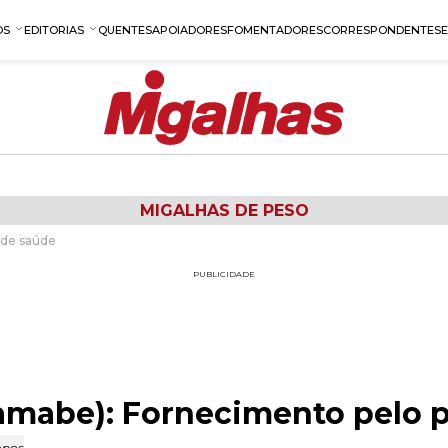
OS
EDITORIAS
QUENTES
APOIADORES
FOMENTADORES
CORRESPONDENTES
MIGALHAS DE PESO
 de saúde
PUBLICIDADE
amabe): Fornecimento pelo 
mpos