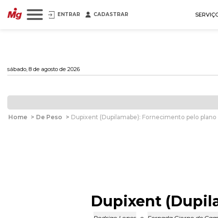
ENTRAR
CADASTRAR
SERVIÇ
sábado, 8 de agosto de 2026
Home
>
De Peso
>
Dupixent (Dupilamabe): Fornecimento pelo plano
Dupixent (Dupil
Rodrigo Lopes
e
Fernada Giorno de Ca