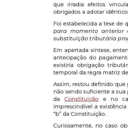
que irradia efeitos vincu
obrigados a adotar idêntic
Foi estabelecida a tese de q
para momento anterior à
substituição tributária pr
Em apertada síntese, ente
antecipação do pagamento,
existiria obrigação tribu
temporal da regra matriz de 
Assim, restou definido que 
não sendo suficiente a sua 
da
Constituição
e no cas
imprescindível a existência
“b” da Constituição.
Curiosamente, no caso ob