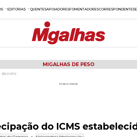
OS
EDITORIAS
QUENTES
APOIADORES
FOMENTADORES
CORRESPONDENTES
MIGALHAS DE PESO
r decreto
PUBLICIDADE
ecipação do ICMS estabeleci
rtes de Campos
e
Aleksandros Markopoulou