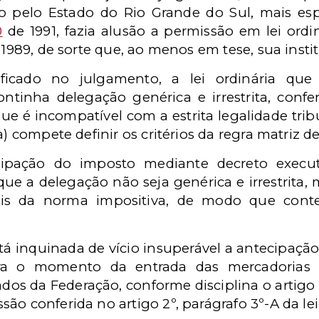
o pelo Estado do Rio Grande do Sul, mais esp
0
de 1991, fazia alusão a permissão em lei ordiná
1989, de sorte que, ao menos em tese, sua instit
ificado no julgamento, a lei ordinária que
tinha delegação genérica e irrestrita, confe
que é incompatível com a estrita legalidade tribu
a) compete definir os critérios da regra matriz de
ipação do imposto mediante decreto executi
 que a delegação não seja genérica e irrestrit
is da norma impositiva, de modo que conten
á inquinada de vício insuperável a antecipaçã
ra o momento da entrada das mercadorias e
ados da Federação, conforme disciplina o artig
ão conferida no artigo 2º, parágrafo 3º-A da le