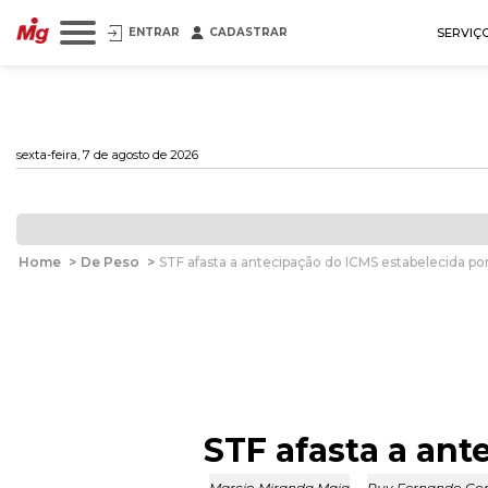
ENTRAR
CADASTRAR
SERVIÇ
sexta-feira, 7 de agosto de 2026
Home
>
De Peso
>
STF afasta a antecipação do ICMS estabelecida po
STF afasta a ant
Marcio Miranda Maia
,
Ruy Fernando Co