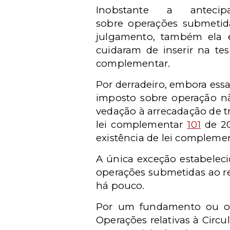
Inobstante a anteci
sobre operações submetida
julgamento, também ela e
cuidaram de inserir na tes
complementar.
Por derradeiro, embora ess
imposto sobre operação nã
vedação à arrecadação de tr
lei complementar
101
de 20
existência de lei compleme
A única exceção estabelec
operações submetidas ao re
há pouco.
Por um fundamento ou ou
Operações relativas à Circu