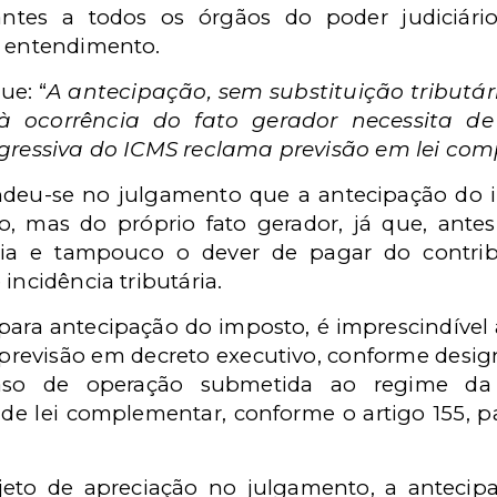
lantes a todos os órgãos do poder judiciário
o entendimento.
ue: “
A antecipação, sem substituição tribut
 ocorrência do fato gerador necessita de l
ogressiva do ICMS reclama previsão em lei co
ndeu-se no julgamento que a antecipação do 
 mas do próprio fato gerador, já que, antes
tária e tampouco o dever de pagar do contribu
incidência tributária.
para antecipação do imposto, é imprescindível a 
previsão em decreto executivo, conforme design
o de operação submetida ao regime da sub
 de lei complementar, conforme o artigo 155, pará
jeto de apreciação no julgamento, a antecip