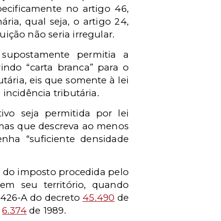
ecificamente no artigo 46,
ria, qual seja, o artigo 24,
uição não seria irregular.
 supostamente permitia a
rindo “carta branca” para o
tária, eis que somente à lei
 incidência tributária.
vo seja permitida por lei
a, mas que descreva ao menos
ha “suficiente densidade
o do imposto procedida pelo
m seu território, quando
o 426-A do decreto
45.490
de
i
6.374
de 1989.