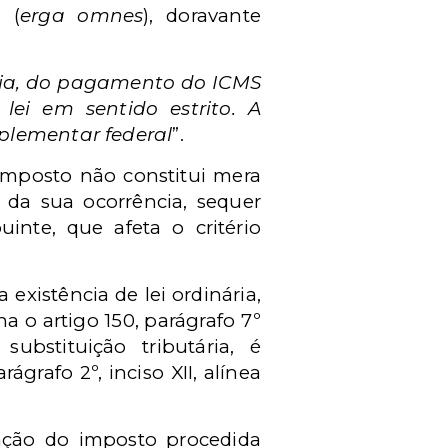
 (
erga omnes
), doravante
ária, do pagamento do ICMS
ei em sentido estrito. A
mplementar federal
”.
imposto não constitui mera
 da sua ocorrência, sequer
inte, que afeta o critério
existência de lei ordinária,
a o artigo 150, parágrafo 7º
stituição tributária, é
grafo 2º, inciso XII, alínea
ação do imposto procedida