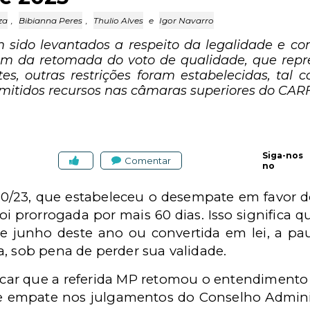
za
,
Bibianna Peres
,
Thulio Alves
e
Igor Navarro
 sido levantados a respeito da legalidade e co
ém da retomada do voto de qualidade, que repre
es, outras restrições foram estabelecidas, tal c
itidos recursos nas câmaras superiores do CARF
Siga-nos
Comentar
no
60/23, que estabeleceu o desempate em favor 
foi prorrogada por mais 60 dias. Isso significa q
e junho deste ano ou convertida em lei, a paut
, sob pena de perder sua validade.
acar que a referida MP retomou o entendimento 
e empate nos julgamentos do Conselho Adminis