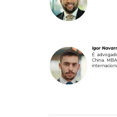
Igor Navar
É advogado
China. MBA
internaciona