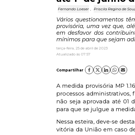
Fernando Loeser
,
Priscila Regina de Sou
Vários questionamentos têm
provisória, uma vez que, al
em desfavor dos contribuint
mínimos para que sejam adm
terça-feira, 25 de abril de 2023
Atualizado às 07:57
Compartilhar
A medida provisória MP 1.1
processos administrativos, 
não seja aprovada até 01 d
para que se julgue a medida
Nessa esteira, deve-se dest
vitória da União em caso d