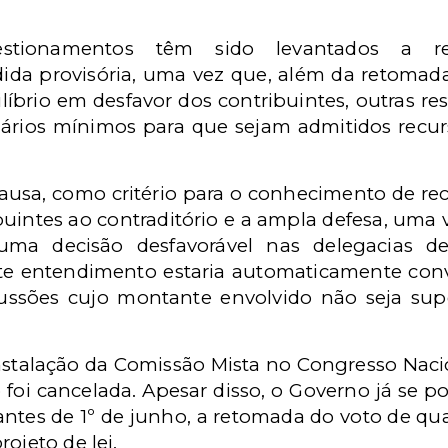
estionamentos têm sido levantados a re
ida provisória, uma vez que, além da retomad
líbrio em desfavor dos contribuintes, outras res
alários mínimos para que sejam admitidos recu
causa, como critério para o conhecimento de rec
ibuintes ao contraditório e a ampla defesa, uma 
 uma decisão desfavorável nas delegacias d
este entendimento estaria automaticamente conv
cussões cujo montante envolvido não seja sup
instalação da Comissão Mista no Congresso Naci
foi cancelada. Apesar disso, o Governo já se p
antes de 1º de junho, a retomada do voto de qu
ojeto de lei.