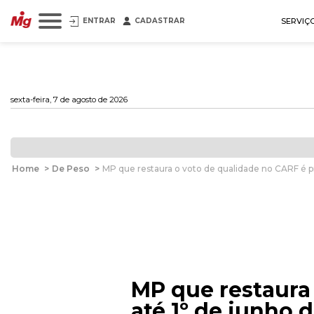
ENTRAR
CADASTRAR
SERVIÇ
sexta-feira, 7 de agosto de 2026
Home
>
De Peso
>
MP que restaura o voto de qualidade no CARF é p
MP que restaura
até 1º de junho 