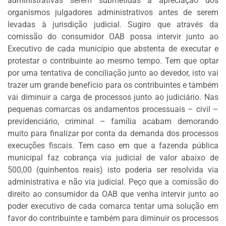
administrativas serem submetidas à apreciação dos
FAÇA
organismos julgadores administrativos antes de serem
SEU
levadas à jurisdição judicial. Sugiro que através da
WEBINAR
comissão do consumidor OAB possa intervir junto ao
Executivo de cada município que abstenta de executar e
ACADEMIA
protestar o contribuinte ao mesmo tempo. Tem que optar
MIGALHAS
por uma tentativa de conciliação junto ao devedor, isto vai
EVENTOS
trazer um grande benefício para os contribuintes e também
MIGALHAS
vai diminuir a carga de processos junto ao judiciário. Nas
CORRESPONDENTES
pequenas comarcas os andamentos processuais – civil –
previdenciário, criminal – família acabam demorando
CATÁLOGO
muito para finalizar por conta da demanda dos processos
DE
execuções fiscais. Tem caso em que a fazenda pública
ESCRITÓRIOS
municipal faz cobrança via judicial de valor abaixo de
PRECATÓRIOS
500,00 (quinhentos reais) isto poderia ser resolvida via
administrativa e não via judicial. Peço que a comissão do
LIVRARIA
direito ao consumidor da OAB que venha intervir junto ao
poder executivo de cada comarca tentar uma solução em
MIGALHEIRO
favor do contribuinte e também para diminuir os processos