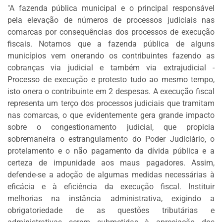
"A fazenda pública municipal e o principal responsável
DOS
pela elevação de números de processos judiciais nas
LEITORES
comarcas por consequências dos processos de execução
AGENDA
fiscais. Notamos que a fazenda pública de alguns
MERCADO
municípios vem onerando os contribuintes fazendo as
DE
cobranças via judicial e também via extrajudicial -
TRABALHO
Processo de execução e protesto tudo ao mesmo tempo,
isto onera o contribuinte em 2 despesas. A execução fiscal
WEBINAR
representa um terço dos processos judiciais que tramitam
TV
nas comarcas, o que evidentemente gera grande impacto
MIGALHAS
sobre o congestionamento judicial, que propicia
sobremaneira o estrangulamento do Poder Judiciário, o
QUEM
protelamento e o não pagamento da dívida pública e a
SOMOS
certeza de impunidade aos maus pagadores. Assim,
defende-se a adoção de algumas medidas necessárias à
SERVIÇOS
eficácia e à eficiência da execução fiscal. Instituir
melhorias na instância administrativa, exigindo a
AUTOR
obrigatoriedade de as questões tributárias e
MIGALHAS