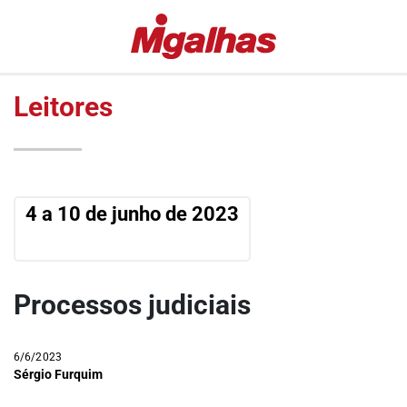
EDITORIAS
MIGALHAS
ESPECIAIS
QUENTES
Leitores
#COVID19
MIGALHAS
DE
LULA
PESO
FALA
MIGALHAS
VAZAMENTOS
4 a 10 de junho de 2023
AMANHECIDAS
LAVA
JATO
PÍLULAS
DR.
COLUNAS
PINTASSILGO
Processos judiciais
AUTORES
|
AUTORES
6/6/2023
VIP
Sérgio Furquim
MIGALHAS