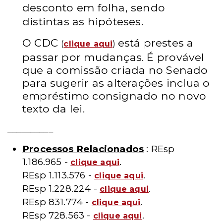
desconto em folha, sendo
distintas as hipóteses.
O CDC
está prestes a
(
clique aqui
)
passar por mudanças. É provável
que a comissão criada no Senado
para sugerir as alterações inclua o
empréstimo consignado no novo
texto da lei.
__________
Processos Relacionados
: REsp
1.186.965 -
.
clique aqui
REsp 1.113.576 -
.
clique aqui
REsp 1.228.224 -
.
clique aqui
REsp 831.774 -
.
clique aqui
REsp 728.563 -
.
clique aqui