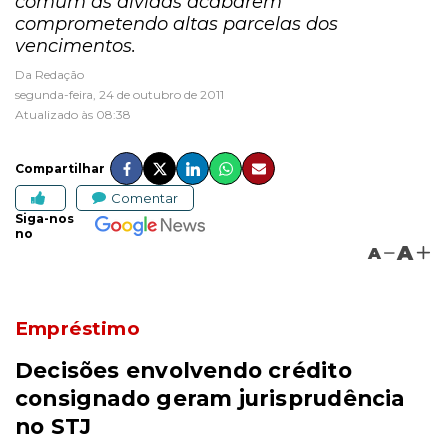
comum as dívidas acabarem
comprometendo altas parcelas dos
vencimentos.
Da Redação
segunda-feira, 24 de outubro de 2011
Atualizado às 08:38
Compartilhar
Comentar
Siga-nos
no
A
A
Empréstimo
Decisões envolvendo crédito
consignado geram jurisprudência
no STJ