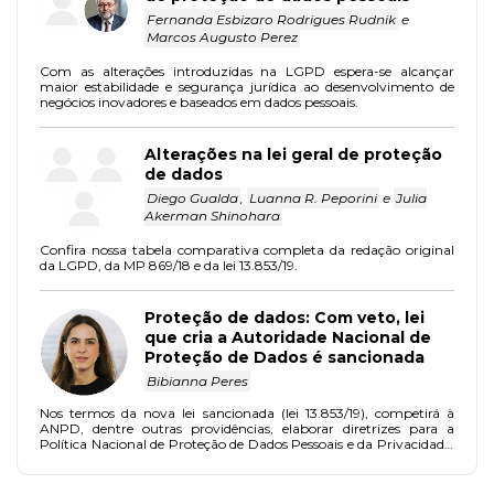
Fernanda Esbizaro Rodrigues Rudnik
e
Marcos Augusto Perez
Com as alterações introduzidas na LGPD espera-se alcançar
maior estabilidade e segurança jurídica ao desenvolvimento de
negócios inovadores e baseados em dados pessoais.
Alterações na lei geral de proteção
de dados
Diego Gualda
,
Luanna R. Peporini
e
Julia
Akerman Shinohara
Confira nossa tabela comparativa completa da redação original
da LGPD, da MP 869/18 e da lei 13.853/19.
Proteção de dados: Com veto, lei
que cria a Autoridade Nacional de
Proteção de Dados é sancionada
Bibianna Peres
Nos termos da nova lei sancionada (lei 13.853/19), competirá à
ANPD, dentre outras providências, elaborar diretrizes para a
Política Nacional de Proteção de Dados Pessoais e da Privacidade,
zelar pela proteção dos dados pessoais e fiscalizar e aplicar sanções
em caso de tratamento de dados realizado em descumprimento à
legislação.