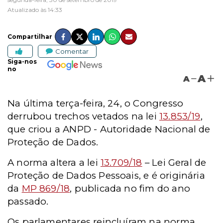
Atualizado às 14:33
Compartilhar
Comentar
Siga-nos
no
A
A
Na última terça-feira, 24, o Congresso
derrubou trechos vetados na lei
13.853/19
,
que criou a ANPD - Autoridade Nacional de
Proteção de Dados.
A norma altera a lei
13.709/18
– Lei Geral de
Proteção de Dados Pessoais, e é originária
da
MP 869/18
, publicada no fim do ano
passado.
Os parlamentares reincluíram na norma