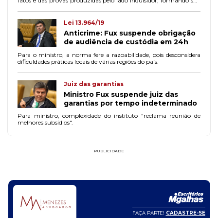
fatos e das provas produzidas pelo lado inquisidor, formando sua
convicção inicial e, portanto, um paradigma sem o devido
contraditório, o que prejudica sem imparcialidade.
Lei 13.964/19
Anticrime: Fux suspende obrigação
de audiência de custódia em 24h
Para o ministro, a norma fere a razoabilidade, pois desconsidera
dificuldades práticas locais de várias regiões do país.
Juiz das garantias
Ministro Fux suspende juiz das
garantias por tempo indeterminado
Para ministro, complexidade do instituto "reclama reunião de
melhores subsídios".
PUBLICIDADE
FAÇA PARTE!
CADASTRE-SE