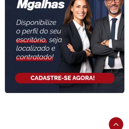
MICHELI VOLPIANO RINALDI SOCIEDADE
INDIVIDUAL DE ADVOCACIA
www.michelivolpiano.com.br
Advogada trabalhista desde 2008, escritório próprio, ampla
experiência em processos trabalhistas, audiências, recursos TRT's e
no Tribunal Superior do Trabalho, foco em Recurso de Revista.
AUDIÊNCIAS TRABALHISTAS: somente online.
SAIBA MAIS SOBRE O ESCRITÓRIO