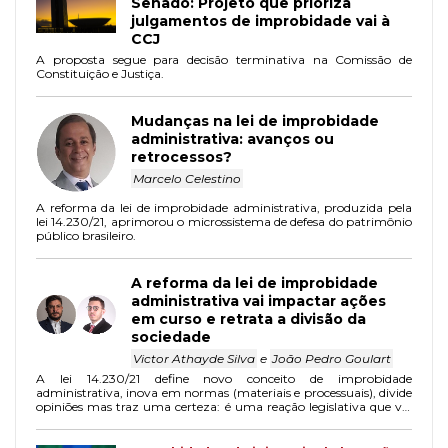
Senado: Projeto que prioriza
julgamentos de improbidade vai à
CCJ
A proposta segue para decisão terminativa na Comissão de
Constituição e Justiça.
Mudanças na lei de improbidade
administrativa: avanços ou
retrocessos?
Marcelo Celestino
A reforma da lei de improbidade administrativa, produzida pela
lei 14.230/21, aprimorou o microssistema de defesa do patrimônio
público brasileiro.
A reforma da lei de improbidade
administrativa vai impactar ações
em curso e retrata a divisão da
sociedade
Victor Athayde Silva
e
João Pedro Goulart
A lei 14.230/21 define novo conceito de improbidade
administrativa, inova em normas (materiais e processuais), divide
opiniões mas traz uma certeza: é uma reação legislativa que vai
mudar o rumo das coisas.