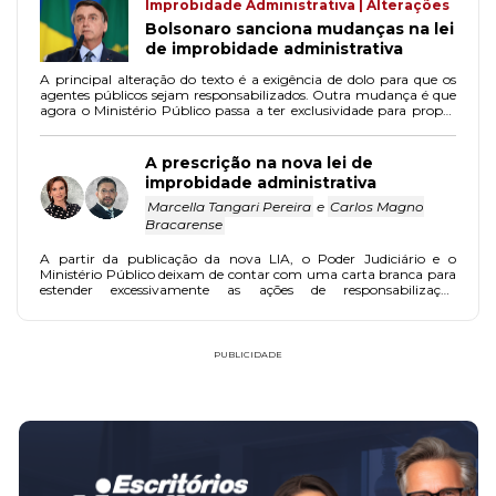
Improbidade Administrativa | Alterações
Bolsonaro sanciona mudanças na lei
de improbidade administrativa
A principal alteração do texto é a exigência de dolo para que os
agentes públicos sejam responsabilizados. Outra mudança é que
agora o Ministério Público passa a ter exclusividade para propor
ação de improbidade.
A prescrição na nova lei de
improbidade administrativa
Marcella Tangari Pereira
e
Carlos Magno
Bracarense
A partir da publicação da nova LIA, o Poder Judiciário e o
Ministério Público deixam de contar com uma carta branca para
estender excessivamente as ações de responsabilização
administrativa. Deverão, portanto, se adequar às novas regras,
promovendo uma maior racionalização e planejamento para
essas ações.
PUBLICIDADE
FAÇA PARTE!
CADASTRE-SE