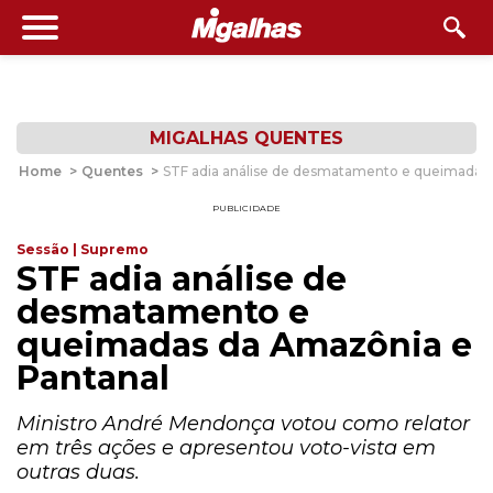
MIGALHAS QUENTES
Home
>
Quentes
>
STF adia análise de desmatamento e queimadas
PUBLICIDADE
Sessão | Supremo
STF adia análise de
desmatamento e
queimadas da Amazônia e
Pantanal
Ministro André Mendonça votou como relator
em três ações e apresentou voto-vista em
outras duas.