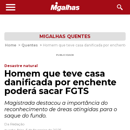
MIGALHAS QUENTES
Home
>
Quentes
>
Homem que teve casa danificada por enchente 
PUBLICIDADE
Desastre natural
Homem que teve casa
danificada por enchente
poderá sacar FGTS
Magistrada destacou a importância do
reconhecimento de áreas atingidas para o
saque do fundo.
Da Redação
quarta-feira, 5 de fevereiro de 2025