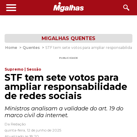
MIGALHAS QUENTES
Home
>
Quentes
>
STF tem sete votos para ampliar responsabilidade
PUBLICIDADE
Supremo | Sessão
STF tem sete votos para
ampliar responsabilidade
de redes sociais
Ministros analisam a validade do art. 19 do
marco civil da internet.
Da Redação
quinta-feira, 12 de junho de 2025
Atualizado às 18:20