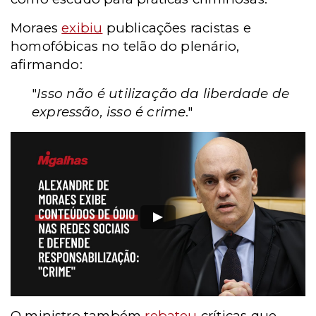
Moraes
exibiu
publicações racistas e
homofóbicas no telão do plenário,
afirmando:
"
Isso não é utilização da liberdade de
expressão, isso é crime
."
O ministro também
rebateu
críticas que