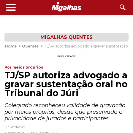
MIGALHAS QUENTES
Home
>
Quentes
>
TJ/SP autoriza advogado a gravar sustentação ora
PUBLICIDADE
Por meios próprios
TJ/SP autoriza advogado a
gravar sustentação oral no
Tribunal do Júri
Colegiado reconheceu validade de gravação
por meios próprios, desde que preservada a
privacidade de jurados e participantes.
Da Redação
quarta-feira, 16 de julho de 2025