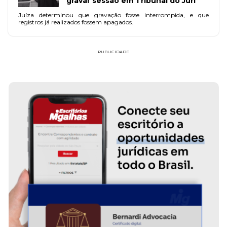
gravar sessão em Tribunal do Júri
Juíza determinou que gravação fosse interrompida, e que
registros já realizados fossem apagados.
PUBLICIDADE
GONSALVES DE
ATENDI
SAIBA MAIS