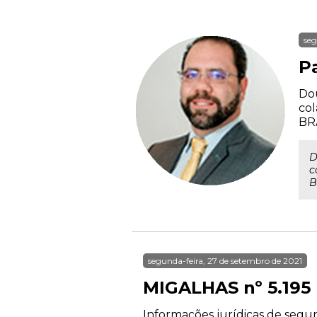
seg
P
Dou
col
BR
D
c
B
segunda-feira, 27 de setembro de 2021
MIGALHAS nº 5.195
Informações jurídicas de segun