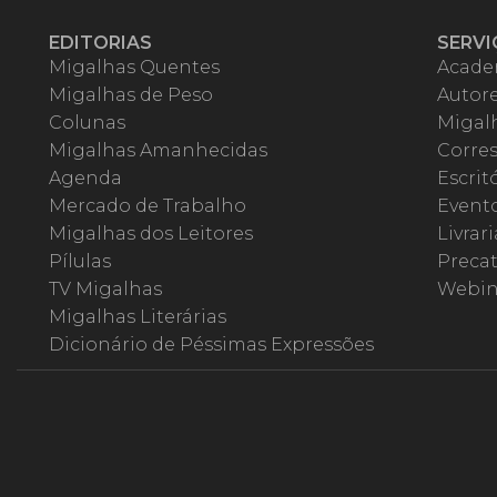
EDITORIAS
SERVI
Migalhas Quentes
Acade
Migalhas de Peso
Autor
Colunas
Migalh
Migalhas Amanhecidas
Corre
Agenda
Escrit
Mercado de Trabalho
Event
Migalhas dos Leitores
Livrari
Pílulas
Precat
TV Migalhas
Webin
Migalhas Literárias
Dicionário de Péssimas Expressões