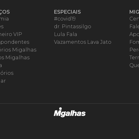
ÇOS
ESPECIAIS
MI
mia
#covid19
Cen
es
dr. Pintassilgo
Fal
eiro VIP
Lula Fala
Apo
spondentes
Vazamentos Lava Jato
Fom
órios Migalhas
Per
os Migalhas
Ter
a
Qu
órios
ar