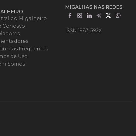
MIGALHAS NAS REDES
GALHEIRO
tral do Migalheiro
e Conosco
ISSN 1983-392X
iadores
entadores
guntas Frequentes
mos de Uso
em Somos