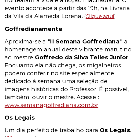
nortearam a vida e a ficção machadiana. O
evento acontece a partir das 19h, na Livraria
da Vila da Alameda Lorena.
(
Clique aqui
)
Goffredianamente
Aproxima-se a "
II Semana Goffrediana
", a
homenagem anual deste vibrante matutino
ao mestre
Goffredo da Silva Telles Junior
.
Enquanto ela não chega, os migalheiros
podem conferir no site especialmente
dedicado à semana uma seleção de
imagens históricas do Professor. É possível,
também, ouvir o mestre. Acesse :
www.semanagoffrediana.com.br
Os Legais
Um dia perfeito de trabalho para
Os Legais
.