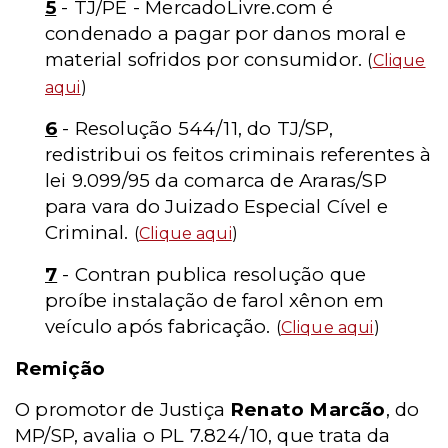
5
- TJ/PE - MercadoLivre.com é
condenado a pagar por danos moral e
material sofridos por consumidor.
(
Clique
aqui
)
6
- Resolução 544/11, do TJ/SP,
redistribui os feitos criminais referentes à
lei 9.099/95 da comarca de Araras/SP
para vara do Juizado Especial Cível e
Criminal.
(
Clique aqui
)
7
- Contran publica resolução que
proíbe instalação de farol xênon em
veículo após fabricação.
(
Clique aqui
)
Remição
O promotor de Justiça
Renato Marcão
, do
MP/SP, avalia o PL 7.824/10, que trata da