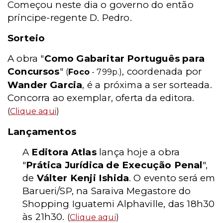
Começou neste dia o governo do então
príncipe-regente D. Pedro.
Sorteio
A obra "
Como Gabaritar Português para
Concursos
"
, coordenada por
(
Foco
- 799p.)
Wander Garcia
, é a próxima a ser sorteada.
Concorra ao exemplar, oferta da editora.
(
Clique aqui
)
Lançamentos
A
Editora Atlas
lança hoje a obra
"
Prática Jurídica de Execução Penal
",
de
Válter Kenji Ishida
. O evento será em
Barueri/SP, na Saraiva Megastore do
Shopping Iguatemi Alphaville, das 18h30
às 21h30.
(
Clique aqui
)