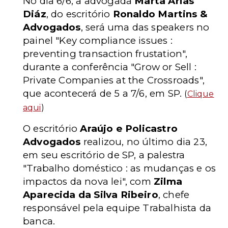
No dia 6/6, a advogada
Marta Arias
Diáz
, do escritório
Ronaldo Martins &
Advogados
, será uma das speakers no
painel "Key compliance issues :
preventing transaction frustation",
durante a conferência "Grow or Sell :
Private Companies at the Crossroads",
que acontecerá de 5 a 7/6, em SP.
(
Clique
aqui
)
O escritório
Araújo e Policastro
Advogados
realizou, no último dia 23,
em seu escritório de SP, a palestra
"Trabalho doméstico : as mudanças e os
impactos da nova lei", com
Zilma
Aparecida da Silva Ribeiro
, chefe
responsável pela equipe Trabalhista da
banca.