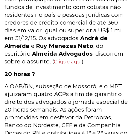
fundos de investimento com cotistas não
residentes no país e pessoas jurídicas com
credores de crédito comercial de até 360
dias em valor igual ou superior a US$ 1 mi
em 31/12/15. Os advogados
André de
Almeida
e
Ruy Menezes Neto
, do
escritório
Almeida Advogados
, discorrem
sobre o assunto.
(
Clique aqui
)
20 horas ?
A OAB/RN, subseção de Mossoró, e o MPT
ajuizaram quatro ACPs a fim de garantir o
direito dos advogados à jornada especial de
20 horas semanais. As ações foram
promovidas em desfavor da Petrobras,
Banco do Nordeste, CEF e da Companhia
Docas do RN e distribuídas à 1ª e 2ª varas do