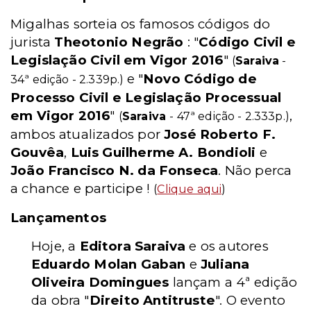
Migalhas sorteia os famosos códigos do
jurista
Theotonio Negrão
: "
Código Civil e
Legislação Civil em Vigor 2016
"
(
Saraiva
-
e "
Novo Código de
34ª edição - 2.339p.)
Processo Civil e Legislação Processual
em Vigor 2016
"
,
(
Saraiva
- 47ª edição - 2.333p.)
ambos atualizados por
José Roberto F.
Gouvêa
,
Luis Guilherme A. Bondioli
e
João Francisco N. da Fonseca
. Não perca
a chance e participe !
(
Clique aqui
)
Lançamentos
Hoje, a
Editora Saraiva
e os autores
Eduardo Molan Gaban
e
Juliana
Oliveira Domingues
lançam a 4ª edição
da obra "
Direito Antitruste
". O evento