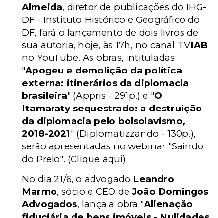
Almeida
, diretor de publicações do IHG-
DF - Instituto Histórico e Geográfico do
DF, fará o lançamento de dois livros de
sua autoria, hoje, às 17h, no canal TV
IAB
no YouTube. As obras, intituladas
"
Apogeu e demolição da política
externa: itinerários da diplomacia
brasileira
"
(Appris - 291p.)
e "
O
Itamaraty sequestrado: a destruição
da diplomacia pelo bolsolavismo,
2018-2021
"
(Diplomatizzando - 130p.)
,
serão apresentadas no webinar "Saindo
do Prelo".
(
Clique aqui
)
No dia 21/6, o advogado
Leandro
Marmo
, sócio e CEO de
João Domingos
Advogados
, lança a obra "
Alienação
fiduciária de bens imóveis - Nulidades