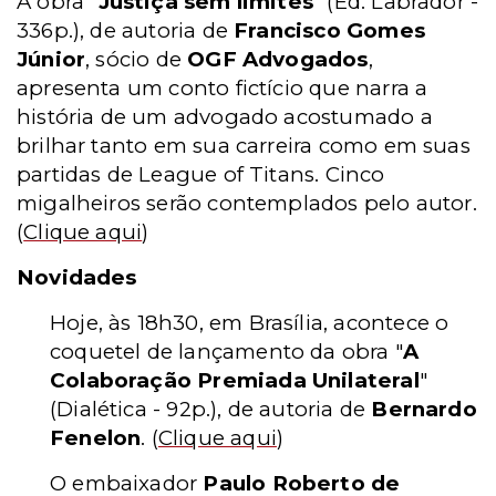
A obra "
Justiça sem limites
"
(Ed. Labrador -
336p.)
, de autoria de
Francisco Gomes
Júnior
, sócio de
OGF Advogados
,
apresenta um conto fictício que narra a
história de um advogado acostumado a
brilhar tanto em sua carreira como em suas
partidas de League of Titans. Cinco
migalheiros serão contemplados pelo autor.
(
Clique aqui
)
Novidades
Hoje, às 18h30, em Brasília, acontece o
coquetel de lançamento da obra "
A
Colaboração Premiada Unilateral
"
(Dialética - 92p.)
, de autoria de
Bernardo
Fenelon
.
(
Clique aqui
)
O embaixador
Paulo Roberto de