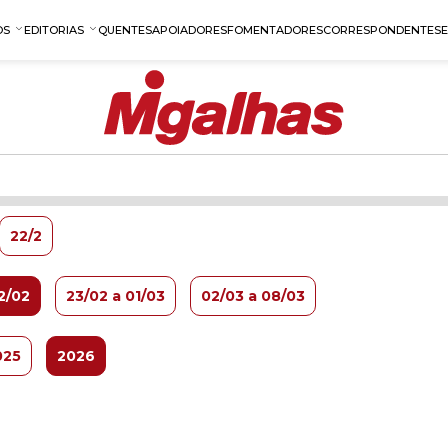
OS
EDITORIAS
QUENTES
APOIADORES
FOMENTADORES
CORRESPONDENTES
22/2
2/02
23/02 a 01/03
02/03 a 08/03
025
2026