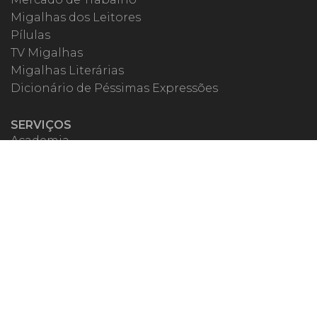
Migalhas dos Leitores
Pílulas
TV Migalhas
Migalhas Literárias
Dicionário de Péssimas Expressões
SERVIÇOS
Academia
Autores
Migalheiro VIP
Correspondentes
Escritórios Migalhas
Eventos Migalhas
Livraria
Precatórios
Webinar