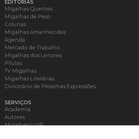
EDITORIAS
Migalhas Quentes
Migalhas de Peso
Colunas
Migalhas Amanhecidas
Agenda
Mercado de Trabalho
Migalhas dos Leitores
Pílulas
TV Migalhas
Migalhas Literárias
Dicionário de Péssimas Expressões
SERVIÇOS
Academia
Autores
Migalheiro VIP
Correspondentes