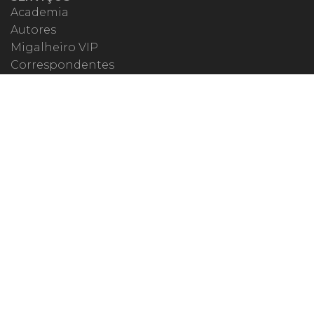
Academia
Autores
Migalheiro VIP
Correspondentes
Escritórios Migalhas
Eventos Migalhas
Livraria
Precatórios
Webinar
ESPECIAIS
#covid19
dr. Pintassilgo
Lula Fala
Vazamentos Lava Jato
MIGALHEIRO
Central do Migalheiro