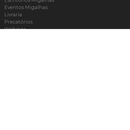
Escritórios Migalhas
Eventos Migalhas
Livraria
Precatórios
Webinar
ESPECIAIS
#covid19
dr. Pintassilgo
Lula Fala
Vazamentos Lava Jato
MIGALHEIRO
Central do Migalheiro
Fale Conosco
Apoiadores
Fomentadores
Perguntas Frequentes