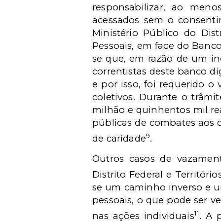
responsabilizar, ao men
acessados sem o consentim
Ministério Público do Dis
Pessoais, em face do Banco 
se que, em razão de um in
correntistas deste banco d
e por isso, foi requerido o
coletivos. Durante o trâmi
milhão e quinhentos mil rea
públicas de combates aos cr
9
de caridade
.
Outros casos de vazament
Distrito Federal e Territór
se um caminho inverso e um
pessoais, o que pode ser ve
11
nas ações individuais
. A 