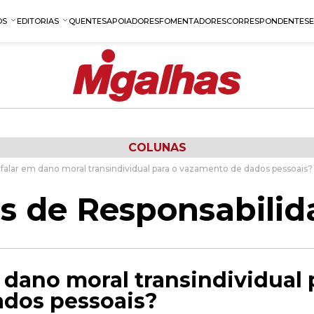
OS
EDITORIAS
QUENTES
APOIADORES
FOMENTADORES
CORRESPONDENTES
COLUNAS
falar em dano moral transindividual para o vazamento de dados pessoais?
s de Responsabilida
 dano moral transindividual 
dos pessoais?