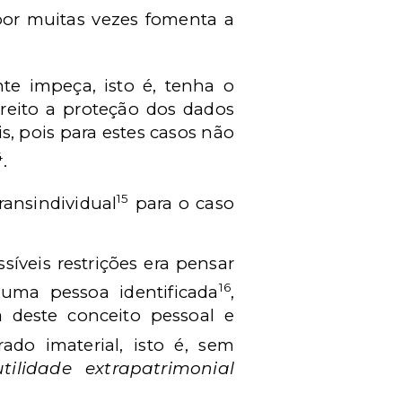
por muitas vezes fomenta a
te impeça, isto é, tenha o
ireito a proteção dos dados
s, pois para estes casos não
4
.
15
ransindividual
para o caso
síveis restrições era pensar
16
uma pessoa identificada
,
 deste conceito pessoal e
do imaterial, isto é, sem
ilidade extrapatrimonial