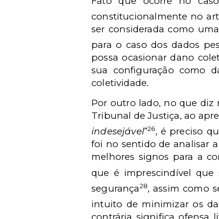
Fato que ocorre no caso 
constitucionalmente no art.
ser considerada como uma
para o caso dos dados pes
possa ocasionar dano colet
sua configuração como dan
coletividade.
Por outro lado, no que diz 
Tribunal de Justiça, ao apr
26
indesejável
”
, é preciso 
foi no sentido de analisar 
melhores signos para a co
que é imprescindível que
28
segurança
, assim como 
intuito de minimizar os d
contrária significa ofensa 