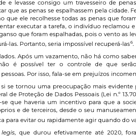
de e levasse consigo um travesseiro de penas 
ixar que as penas se espalhassem pela cidade. Fe
tão que ele recolhesse todas as penas que fora
 tentar executar a tarefa, o indivíduo reclamou 
ganso que foram espalhadas, pois o vento as le
6
á-las. Portanto, seria impossível recuperá-las
.
dados. Após um vazamento, não há como sabe
ão é possível ter o controle de que ser
pessoas. Por isso, fala-se em prejuízos income
i se tornou uma preocupação mais evidente 
al de Proteção de Dados Pessoais (Lei n.º 13.70
-se que haveria um incentivo para que a soc
óprios e de terceiros, desde o seu manuseame
a para evitar ou rapidamente agir quando do 
legis
, que durou efetivamente até 2020, fo