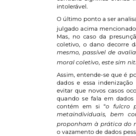
intolerável.
O último ponto a ser anali
julgado acima mencionado 
Mas, no caso da presunção
coletivo, o dano decorre d
mesmo, passível de avalia
moral coletivo, este sim ni
Assim, entende-se que é po
dados e essa indenização 
evitar que novos casos oc
quando se fala em dados p
contém em si “
o fulcro 
metaindividuais, bem co
proponham à prática do
o vazamento de dados pess