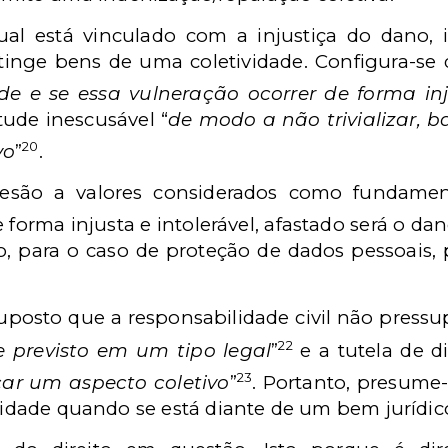
ual está vinculado com a injustiça do dano, 
atinge bens de uma coletividade. Configura-se
 e se essa vulneração ocorrer de forma inju
tude inescusável “
de modo a não trivializar, 
20
vo
”
.
lesão a valores considerados como fundame
forma injusta e intolerável, afastado será o dan
, para o caso de proteção de dados pessoais, p
suposto que a responsabilidade civil não pressu
22
e previsto em um tipo legal
”
e a tutela de di
23
çar um aspecto coletivo
”
. Portanto, presume-
ividade quando se está diante de um bem jurídico