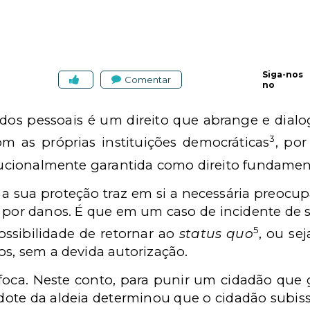
Siga-nos
Comentar
no
ados pessoais é um direito que abrange e dial
3
m as próprias instituições democráticas
, por
titucionalmente garantida como direito fundamen
o, a sua proteção traz em si a necessária preoc
e por danos. É que em um caso de incidente de
5
ssibilidade de retornar ao
status quo
, ou se
os, sem a devida autorização.
foca. Neste conto, para punir um cidadão que 
dote da aldeia determinou que o cidadão subisse