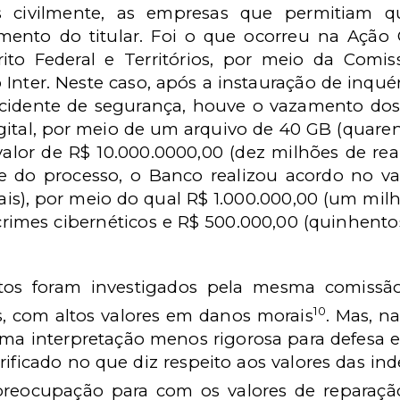
os civilmente, as empresas que permitiam 
ento do titular. Foi o que ocorreu na Ação C
trito Federal e Territórios, por meio da Com
Inter. Neste caso, após a instauração de inquéri
cidente de segurança, houve o vazamento do
igital, por meio de um arquivo de 40 GB (quaren
 valor de R$ 10.000.0000,00 (dez milhões de rea
te do processo, o Banco realizou acordo no v
is), por meio do qual R$ 1.000.000,00 (um milhã
imes cibernéticos e R$ 500.000,00 (quinhentos 
os foram investigados pela mesma comissão
10
ios, com altos valores em danos morais
. Mas, n
a interpretação menos rigorosa para defesa e
rificado no que diz respeito aos valores das in
preocupação para com os valores de reparaçã