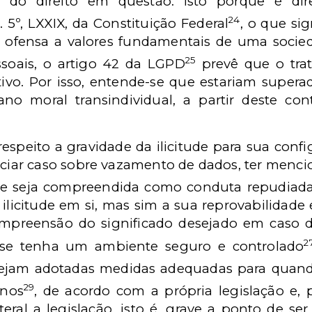
do direito em questão. Isto porque é dire
24
 5º, LXXIX, da Constituição Federal
, o que si
 ofensa a valores fundamentais de uma socie
25
soais, o artigo 42 da LGPD
prevê que o tra
ivo. Por isso, entende-se que estariam supera
o moral transindividual, a partir deste con
respeito a gravidade da ilicitude para sua conf
eciar caso sobre vazamento de dados, ter mencio
que seja compreendida como conduta repudiada.
a ilicitude em si, mas sim a sua reprovabilidade
mpreensão do significado desejado em caso de
2
 se tenha um ambiente seguro e controlado
sejam adotadas medidas adequadas para quand
29
anos
, de acordo com a própria legislação e,
literal a legislação, isto é, grave a ponto de se