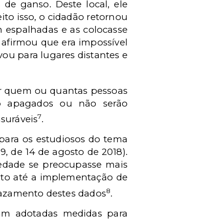
de ganso. Deste local, ele
ito isso, o cidadão retornou
m espalhadas e as colocasse
e afirmou que era impossível
vou para lugares distantes e
r quem ou quantas pessoas
ão apagados ou não serão
7
nsuráveis
.
para os estudiosos do tema
9, de 14 de agosto de 2018).
iedade se preocupasse mais
nto até a implementação de
8
vazamento destes dados
.
ram adotadas medidas para