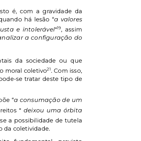
isto é, com a gravidade da
 quando há lesão “
a valores
19
sta e intolerável
"
, assim
banalizar a configuração do
ntais da sociedade ou que
21
o moral coletivo
. Com isso,
ode-se tratar deste tipo de
põe “
a consumação de um
reitos "
deixou uma órbita
se a possibilidade de tutela
 da coletividade.