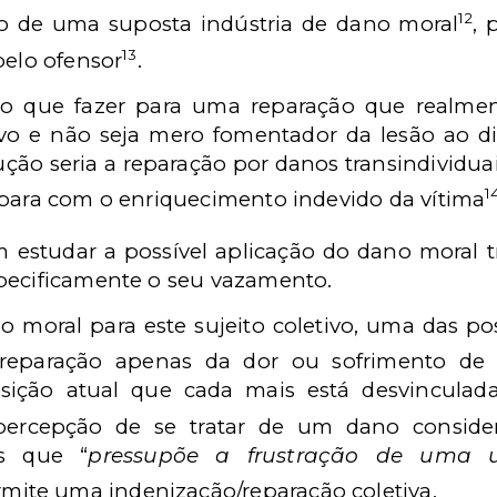
12
ão de uma suposta indústria de dano moral
, 
13
pelo ofensor
.
 o que fazer para uma reparação que realmen
ivo e não seja mero fomentador da lesão ao d
ção seria a reparação por danos transindividuai
1
 para com o enriquecimento indevido da vítima
 estudar a possível aplicação do dano moral t
pecificamente o seu vazamento.
 moral para este sujeito coletivo, uma das pos
reparação apenas da dor ou sofrimento de 
sição atual que cada mais está desvinculada
percepção de se tratar de um dano considera
is que “
pressupõe a frustração de uma ut
rmite uma indenização/reparação coletiva.