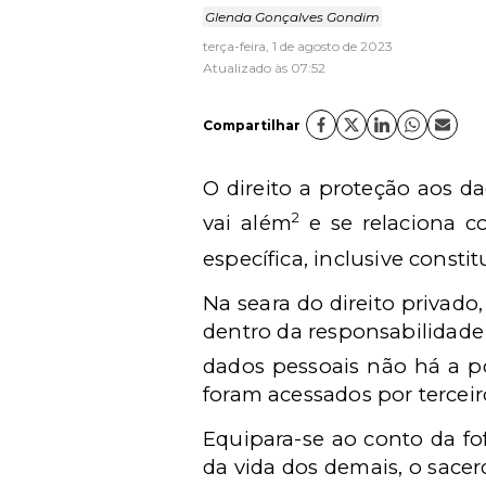
Glenda Gonçalves Gondim
terça-feira, 1 de agosto de 2023
Atualizado às 07:52
Compartilhar
O direito a proteção aos d
2
vai além
e se relaciona co
específica, inclusive cons
Na seara do direito privad
dentro da responsabilidad
dados pessoais não há a po
foram acessados por terceir
Equipara-se ao conto da fo
da vida dos demais, o sacer