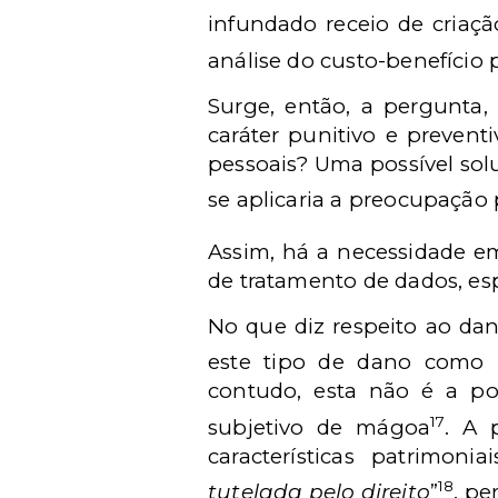
infundado receio de criaç
análise do custo-benefício 
Surge, então, a pergunta,
caráter punitivo e prevent
pessoais? Uma possível solu
se aplicaria a preocupação
Assim, há a necessidade em
de tratamento de dados, es
No que diz respeito ao dano
este tipo de dano como 
contudo, esta não é a po
17
subjetivo de mágoa
. A 
características patrimonia
18
tutelada pelo direito
”
, pe