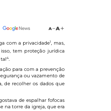
A
A
1
oga com a privacidade
, mas,
 isso, tem proteção jurídica
4
tal
.
upação para com a prevenção
 segurança ou vazamento de
ja, de recolher os dados que
gostava de espalhar fofocas
 na torre da igreja, que era