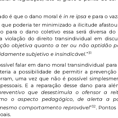
sado é que o dano moral é
in re ipsa
e para o va
que poderia ter minimizado a ilicitude afasto
 para o dano coletivo essa será diversa do
a violação do direito transindividual em discu
ção objetiva quanto a ter ou não aptidão pa
31
tidamente subjetivo e insindicável
.”
ssível falar em dano moral transindividual par
teria a possibilidade de permitir a prevenção
orram, uma vez que não é possível simplesme
essoais. E a reparação desse dano para alé
preventivo que desestimula o ofensor a reit
mo o aspecto pedagógico, de alerta a po
32
 mesmo comportamento reprovável
”
. Pontos
oais.