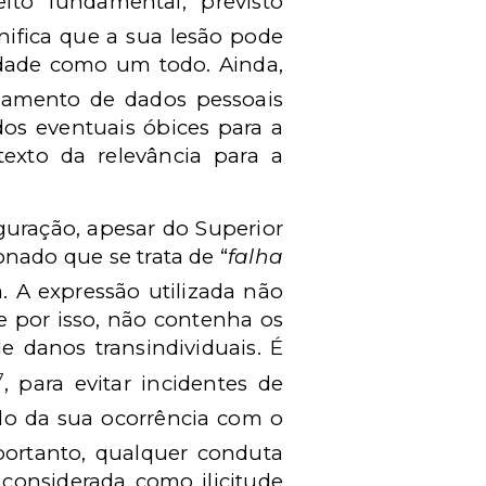
ito fundamental, previsto
gnifica que a sua lesão pode
dade como um todo. Ainda,
tamento de dados pessoais
dos eventuais óbices para a
texto da relevância para a
iguração, apesar do Superior
nado que se trata de “
falha
 A expressão utilizada não
 e por isso, não contenha os
 danos transindividuais. É
7
, para evitar incidentes de
o da sua ocorrência com o
 portanto, qualquer conduta
r considerada como ilicitude