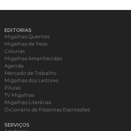
EDITORIAS
Migalhas Quentes
Migalhas de Peso
Colunas
Migalhas Amanhecidas
Agenda
Mercado de Trabalho
Migalhas dos Leitores
Pílulas
TV Migalhas
Migalhas Literárias
Dicionário de Péssimas Expressões
SERVIÇOS