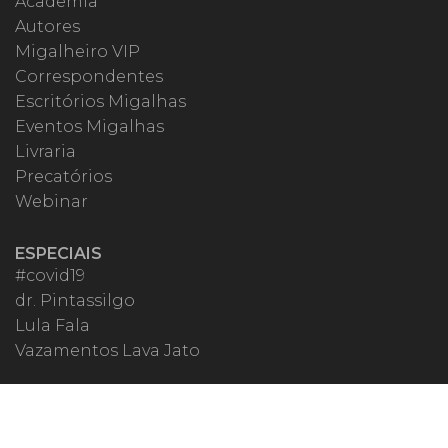
Academia
Autores
Migalheiro VIP
Correspondentes
Escritórios Migalhas
Eventos Migalhas
Livraria
Precatórios
Webinar
ESPECIAIS
#covid19
dr. Pintassilgo
Lula Fala
Vazamentos Lava Jato
MIGALHEIRO
Central do Migalheiro