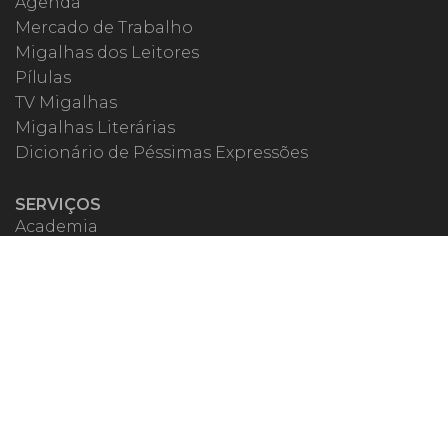
Agenda
Mercado de Trabalho
Migalhas dos Leitores
Pílulas
TV Migalhas
Migalhas Literárias
Dicionário de Péssimas Expressões
SERVIÇOS
Academia
Autores
Migalheiro VIP
Correspondentes
Escritórios Migalhas
Eventos Migalhas
Livraria
Precatórios
Webinar