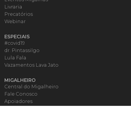
Livraria
Precatórios
Webinar
ESPECIAIS
#covid19
dr. Pintassilgo
Lula Fala
Vazamentos Lava Jato
MIGALHEIRO
Central do Migalheiro
Fale Conosco
Apoiadores
Fomentadores
Perguntas Frequentes
Termos de Uso
Quem Somos